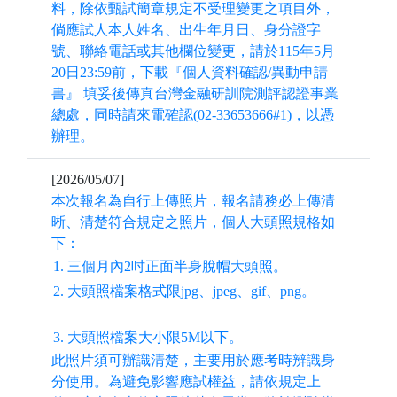
料，除依甄試簡章規定不受理變更之項目外，
倘應試人本人姓名、出生年月日、身分證字
號、聯絡電話或其他欄位變更，請於115年5月
20日
23:59前
，下載『個人資料確認/異動申請
書』 填妥後傳真台灣金融研訓院測評認證事業
總處，同時請來電確認(02-33653666#1)，以憑
辦理。
[2026/05/07]
本次報名為自行上傳照片，報名請務必上傳清
晰、清楚符合規定之照片，個人大頭照規格如
下：
1.
三個月內2吋正面半身脫帽大頭照。
2.
大頭照檔案格式限jpg、jpeg、gif、png。
3.
大頭照檔案大小限5M以下。
此照片須可辦識清楚，主要用於應考時辨識身
分使用。為避免影響應試權益，請依規定上