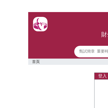
財
甄試簡章
重要
首頁
登入